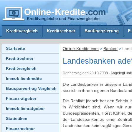
Kreditvergleich
Kreditrechner
Baufinanzierung
F
Startseite
Online-Kredite.com
>
Banken
>
Lande
Kreditrechner
Landesbanken ade?
Kreditvergleich
Donnerstag den 23.10.2008 - Abgelegt unt
Immobilienkredite
Die Landesbanken in unserem Land h
Bausparvertrag Vergleich
sie sich in ihrem eigenen Bundesland
Finanzratgeber
Die Realität jedoch hat den Schein 
in Wirklichkeit sind. Wenn wir n
Immobilienratgeber
Bundespräsidenten, Horst Köhler, d
Statistiken
der Landesbanken zu einer Zentralb
Landesbanken kein tragfähiges Gesch
Finanzrechner