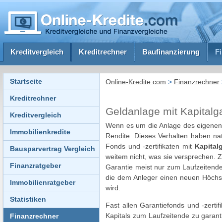
Kreditvergleich
Kreditrechner
Baufinanzierung
F
Startseite
Online-Kredite.com
>
Finanzrechner
Kreditrechner
Geldanlage mit Kapitalg
Kreditvergleich
Wenn es um die Anlage des eigenen G
Immobilienkredite
Rendite. Dieses Verhalten haben na
Fonds und -zertifikaten mit
Kapital
Bausparvertrag Vergleich
weitem nicht, was sie versprechen. Zw
Finanzratgeber
Garantie meist nur zum Laufzeitend
die dem Anleger einen neuen Höchst
Immobilienratgeber
wird.
Statistiken
Fast allen Garantiefonds und -zerti
Kapitals zum Laufzeitende zu garanti
Finanzrechner