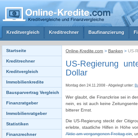
Kreditvergleich
Kreditrechner
Baufinanzierung
F
Startseite
Online-Kredite.com
>
Banken
>
US-Re
Kreditrechner
US-Regierung unte
Dollar
Kreditvergleich
Immobilienkredite
Montag den 24.11.2008 - Abgelegt unter:
B
Bausparvertrag Vergleich
Wer glaubt, die Finanzkrise sei in 
Finanzratgeber
nein, es ist auch keine Zeitungsent
bitterer Ernst.
Immobilienratgeber
Die US-Regierung steckt der Citigr
Statistiken
erlebte, staatliche Hilfen in Höhe v
Aktie am vergangenen Freitag ein
, u
Finanzrechner