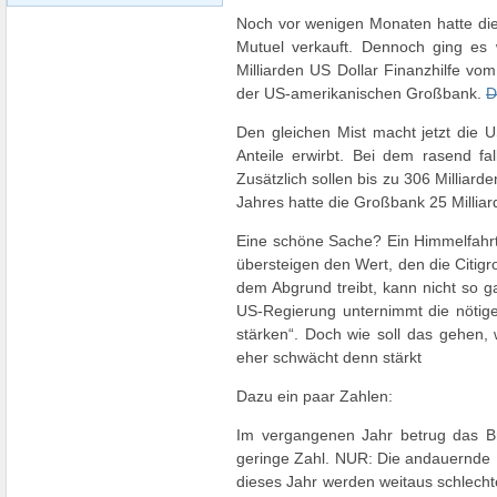
Noch vor wenigen Monaten hatte die
Mutuel verkauft. Dennoch ging es w
Milliarden US Dollar Finanzhilfe vo
der US-amerikanischen Großbank.
D
Den gleichen Mist macht jetzt die US
Anteile erwirbt. Bei dem rasend fa
Zusätzlich sollen bis zu 306 Milliard
Jahres hatte die Großbank 25 Milli
Eine schöne Sache? Ein Himmelfahrt
übersteigen den Wert, den die Citig
dem Abgrund treibt, kann nicht so g
US-Regierung unternimmt die nötigen
stärken“. Doch wie soll das gehen,
eher schwächt denn stärkt
Dazu ein paar Zahlen:
Im vergangenen Jahr betrug das Bru
geringe Zahl. NUR: Die andauernde F
dieses Jahr werden weitaus schlecht