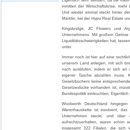
Eigentlich sehr seltsam, da die Kauf
inmitten der Wirtschaftskrise, meh
Und wieder einmal steckt hinter der
Märklin, bei der Hypo Real Estate un
Kingsbridge, JC Flowers und Arg
Unternehmens. Mit großem Getöse k
Liquiditätsschwierigkeiten hat, lasse
unter.
Immer noch ist hier auf eine rechtli
unserem Land anlegen, mit sich br
nach ausbluten, indem er sich an 
eigener Tasche abzahlen muss. Ke
Gesetzbüchern keine entsprechenden
Gesetzeslücke vorhanden ist, müss
Bundespolitik einleuchten. Eigentl
Woolworth Deutschland hingegen
Warenhauskette ist insolvent, das
Unternehmen steckt, und über 
aufrechtzuerhalten, waren schon s
insgesamt 322 Filialen, die sich 