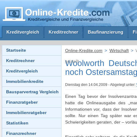
Kreditvergleich
Kreditrechner
Baufinanzierung
F
Startseite
Online-Kredite.com
>
Wirtschaft
>
W
Kreditrechner
gestellt
Woolworth Deutsch
noch Ostersamstag 
Kreditvergleich
Immobilienkredite
Dienstag den 14.04.2009 - Abgelegt unter:
Bausparvertrag Vergleich
Einen Tag bevor der Insolvenzantra
Finanzratgeber
hatte die Onlineausgabe des „ma
Informationen vor, dass der Insolve
Immobilienratgeber
sollte. Nur einen Tag später war 
Schwierigkeiten geraten, der – vorlä
Statistiken
Finanzrechner