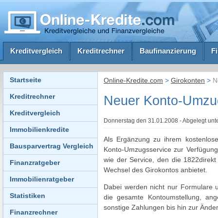
Kreditvergleich
Kreditrechner
Baufinanzierung
F
Startseite
Online-Kredite.com
>
Girokonten
>
N
Kreditrechner
Neuer Konto-Umzu
Kreditvergleich
Donnerstag den 31.01.2008 - Abgelegt unt
Immobilienkredite
Als Ergänzung zu ihrem kostenlose
Bausparvertrag Vergleich
Konto-Umzugsservice zur Verfügun
wie der Service, den die 1822direkt
Finanzratgeber
Wechsel des Girokontos anbietet.
Immobilienratgeber
Dabei werden nicht nur Formulare 
Statistiken
die gesamte Kontoumstellung, ange
sonstige Zahlungen bis hin zur Änd
Finanzrechner