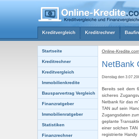
Kreditvergleich
Kreditrechner
Baufin
Startseite
Online-Kredite.co
Kreditrechner
NetBank G
Kreditvergleich
Dienstag den 3.07.200
Immobilienkredite
Bereits seit dem
Bausparvertrag Vergleich
sicheres Zugangs
Netbank für das mT
Finanzratgeber
TAN auf sein Handy
Immobilienratgeber
Zugangsdaten zum 
geplante Transakti
Statistiken
einer solchen TAN
registrierte Hand
Finanzrechner