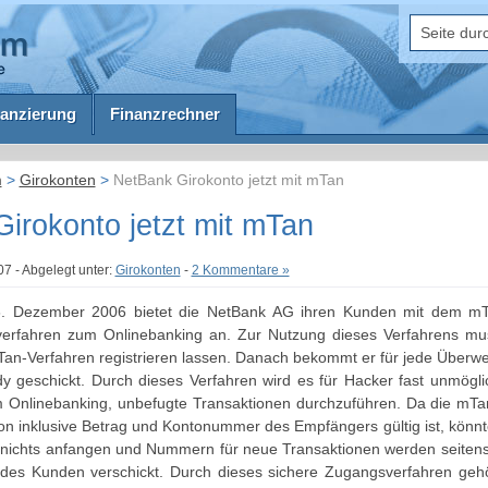
anzierung
Finanzrechner
m
>
Girokonten
>
NetBank Girokonto jetzt mit mTan
irokonto jetzt mit mTan
7 - Abgelegt unter:
Girokonten
-
2 Kommentare »
 6. Dezember 2006 bietet die NetBank AG ihren Kunden mit dem mTa
verfahren zum Onlinebanking an.
Zur Nutzung dieses Verfahrens mu
an-Verfahren registrieren lassen. Danach bekommt er für jede Überwei
 geschickt. Durch dieses Verfahren wird es für Hacker fast unmöglic
Onlinebanking, unbefugte Transaktionen durchzuführen. Da die mTan 
on inklusive Betrag und Kontonummer des Empfängers gültig ist, könnte
 nichts anfangen und Nummern für neue Transaktionen werden seitens
y des Kunden verschickt. Durch dieses sichere Zugangsverfahren geh