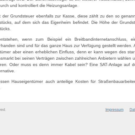
urch und kontrolliert die Heizungsanlage.
it der Grundsteuer ebenfalls zur Kasse, diese zählt zu den so genann
tücks, auf dem sich das Eigenheim befindet. Die Höhe der Grundste
tücks.
ntstehen, wenn zum Beispiel ein Breitbandinternetanschluss, e
rhanden sind und für das ganze Haus zur Verfügung gestellt werden. 
tümer aber einen erheblichen Einfluss, denn er kann wegen des st
smarkt bei seinen Verträgen zwischen zahlreichen Anbietern wählen 
ieren. Oder muss es denn immer Kabel sein? Eine SAT-Anlage auf d
rnative.
ssen Hauseigentümer auch anteilige Kosten für Straßenbauarbeiten
.
ved.
Impressum
Dat