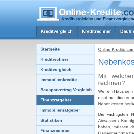
Kreditvergleich
Kreditrechner
Baufin
Startseite
Online-Kredite.co
Kreditrechner
Nebenkost
Kreditvergleich
Mit welche
Immobilienkredite
rechnen?
Bausparvertrag Vergleich
Wer ein Haus sein
nicht nur diesen 
Finanzratgeber
Nebenkosten berüc
Immobilienratgeber
Die wichtigsten 
Statistiken
Abwasser-/ Kanalg
haben, müssen daf
Finanzrechner
Gartenbaufirma bea