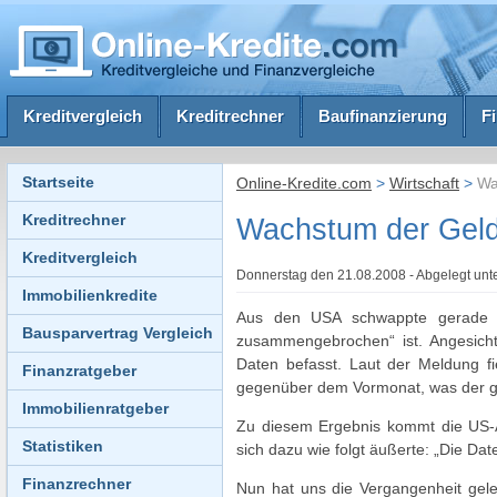
Kreditvergleich
Kreditrechner
Baufinanzierung
F
Startseite
Online-Kredite.com
>
Wirtschaft
>
Wac
Kreditrechner
Wachstum der Geld
Kreditvergleich
Donnerstag den 21.08.2008 - Abgelegt unt
Immobilienkredite
Aus den USA schwappte gerade 
Bausparvertrag Vergleich
zusammengebrochen“ ist.
Angesicht
Daten befasst. Laut der Meldung f
Finanzratgeber
gegenüber dem Vormonat, was der gr
Immobilienratgeber
Zu diesem Ergebnis kommt die US-
Statistiken
sich dazu wie folgt äußerte: „Die D
Finanzrechner
Nun hat uns die Vergangenheit geleh