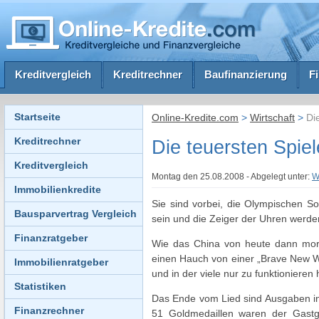
Kreditvergleich
Kreditrechner
Baufinanzierung
F
Startseite
Online-Kredite.com
>
Wirtschaft
>
Die
Kreditrechner
Die teuersten Spiel
Kreditvergleich
Montag den 25.08.2008 - Abgelegt unter:
W
Immobilienkredite
Sie sind vorbei, die Olympischen S
Bausparvertrag Vergleich
sein und die Zeiger der Uhren werden
Finanzratgeber
Wie das China von heute dann mor
einen Hauch von einer „Brave New Wor
Immobilienratgeber
und in der viele nur zu funktionieren
Statistiken
Das Ende vom Lied sind Ausgaben in 
Finanzrechner
51 Goldmedaillen waren der Gastge