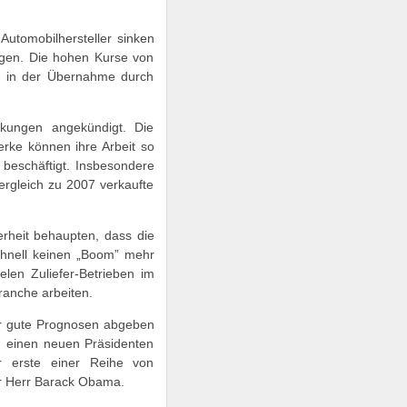
Automobilhersteller sinken
agen. Die hohen Kurse von
d in der Übernahme durch
nkungen angekündigt. Die
erke können ihre Arbeit so
 beschäftigt. Insbesondere
rgleich zu 2007 verkaufte
erheit behaupten, dass die
chnell keinen „Boom” mehr
len Zuliefer-Betrieben im
ranche arbeiten.
hr gute Prognosen abgeben
n einen neuen Präsidenten
r erste einer Reihe von
er Herr Barack Obama.