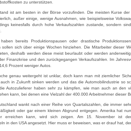
bstoffkosten zu unterstützen.
tand ist am besten in der Börse vorzufinden. Die meisten Kurse der 
erlich, außer einige, wenige Ausnahmen, wie beispielsweise Volksw
ings keinesfalls durch hohe Verkaufszahlen zustande, sondern sin
.
 haben bereits Produktionspausen oder drastische Produktionsse
 sollen sich über einige Wochen hinziehen. Die Mitarbeiter dieser W
treten, deshalb werden diese meist beurlaubt oder werden anderweitig
der Finanzkrise und den zurückgegangen Verkaufszahlen. Im Jahresve
4,6 Prozent weniger Autos.
nche genau weitergeht ist unklar, doch kann man mit ziemlicher Sich
 auch in Zukunft sinken werden und das die Automobilindustrie so s
die Autozulieferer haben sehr zu kämpfen, wie man auch an den vie
hen kann, bei denen eine Vielzahl der 400.000 Arbeitnehmer dieser B
tschland wankt nach einer Reihe von Quartalszahlen, die immer se
lmäßigkeit oder gar einem kleinen Abgrund entgegen. Amerika hat nu
r erreichen kann, wird sich zeigen. Am 15. November ist de
feln in den USA angesetzt. Hier muss er beweisen, was er drauf hat, d