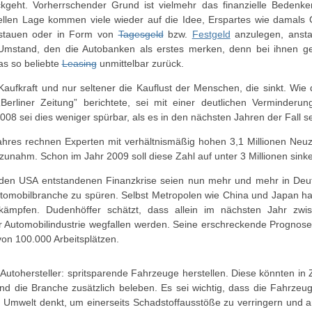
kgeht. Vorherrschender Grund ist vielmehr das finanzielle Bedenken
ellen Lage kommen viele wieder auf die Idee, Erspartes wie damals
rstauen oder in Form von
Tagesgeld
bzw.
Festgeld
anzulegen, ansta
 Umstand, den die Autobanken als erstes merken, denn bei ihnen g
s so beliebte
Leasing
unmittelbar zurück.
e Kaufkraft und nur seltener die Kauflust der Menschen, die sinkt. Wi
Berliner Zeitung” berichtete, sei mit einer deutlichen Verminder
008 sei dies weniger spürbar, als es in den nächsten Jahren der Fall se
ahres rechnen Experten mit verhältnismäßig hohen 3,1 Millionen Neu
 zunahm. Schon im Jahr 2009 soll diese Zahl auf unter 3 Millionen sink
 den USA entstandenen Finanzkrise seien nun mehr und mehr in De
Automobilbranche zu spüren. Selbst Metropolen wie China und Japan 
 kämpfen. Dudenhöffer schätzt, dass allein im nächsten Jahr zw
er Automobilindustrie wegfallen werden. Seine erschreckende Prognose
von 100.000 Arbeitsplätzen.
e Autohersteller: spritsparende Fahrzeuge herstellen. Diese könnten in 
nd die Branche zusätzlich beleben. Es sei wichtig, dass die Fahrzeugi
e Umwelt denkt, um einerseits Schadstoffausstöße zu verringern und a