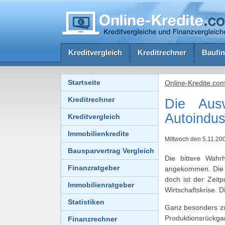
Kreditvergleich
Kreditrechner
Baufin
Startseite
Online-Kredite.co
Kreditrechner
Die Ausw
Autoindus
Kreditvergleich
Immobilienkredite
Mittwoch den 5.11.200
Bausparvertrag Vergleich
Die bittere Wahr
Finanzratgeber
angekommen.
Die 
doch ist der Zeitp
Immobilienratgeber
Wirtschaftskrise. 
Statistiken
Ganz besonders zu
Produktionsrückga
Finanzrechner