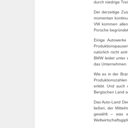
durch niedrige Trei
Der derzeitige Zus
momentan kontinui
VW kommen allerd
Porsche begründet
Einige Autowerke
Produktionspausen
natürlich nicht an
BMW leidet unter 
das Unternehmen 1
Wie es in der Bra
Produktionszahlen
erlebt. Und auch 
Bergischen Land se
Das Auto-Land Deu
ließen, der Mitte
gewählt – was e
Weltwirtschaftsgip