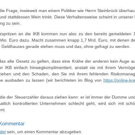
ir die Frage, inwieweit man einem Politiker wie Herrn Steinbrück überh
und stattdessen Wein trinkt. Diese Verhaltensweise scheint in unserer 
ng zu sein.
nzspritzen an die IKB kommen nun also zu den bereits gemeldeten 1
0 Mio. Euro dazu. Macht zusammen knapp 1,7 Mrd. Euro, mit denen der
es Geldhauses gerade stehen muss und das, ohne gefragt zu werden.
 das alte Gesetz zu gelten, dass eine Krähe der anderen kein Auge 
er IKB einfach hinwegkomplimentiert, anstatt sie mit ihrem Vermöge
ziehen und den Schaden, den Sie mit ihrem fehlenden Risikomanag
ise ausbaden zu lassen (wir berichteten im Blog von
https://online-kr
 die der Steuerzahler daraus ziehen kann: er ist immer der Dumme un
tlich kontrollierten Unternehmen schlecht geht, wird sich mit sch
nt.
 Kommentar
det
sein, um einen Kommentar abzugeben.