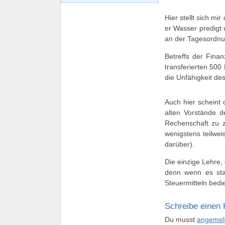
Hier stellt sich m
er Wasser predigt 
an der Tagesordnu
Betreffs der Fina
transferierten 50
die Unfähigkeit d
Auch hier scheint
alten Vorstände d
Rechenschaft zu 
wenigstens teilwe
darüber).
Die einzige Lehre,
denn wenn es staa
Steuermitteln bedie
Schreibe einen
Du musst
angemel