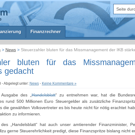
anzierung
Finanzrechner
m
>
News
>
Steuerzahler bluten für das Missmanagement der IKB stärke
hler bluten für das Missmanage
ls gedacht
- Abgelegt unter:
News
-
Keine Kommentare »
 Ausgabe des „
Handelsblatt
“ zu entnehmen war, hat die Bundes
s rund 500 Millionen Euro Steuergelder als zusätzliche Finanzsprit
ss die gewählten Volksvertreter es bis heute nicht für nötig erachtet h
aktion zu informieren.
des „Handelsblatt“ hat auch unser amtierender Finanzminister, Pe
allzu gerne Steuerehrlichkeit predigt, diese Finanzspritze bislang nicht 