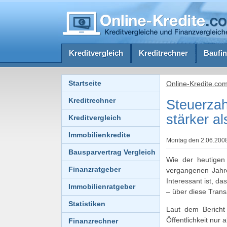
Kreditvergleich
Kreditrechner
Baufin
Startseite
Online-Kredite.co
Kreditrechner
Steuerza
stärker a
Kreditvergleich
Immobilienkredite
Montag den 2.06.2008 
Bausparvertrag Vergleich
Wie der heutigen
Finanzratgeber
vergangenen Jahre
Interessant ist, da
Immobilienratgeber
– über diese Trans
Statistiken
Laut dem Bericht 
Öffentlichkeit nur 
Finanzrechner