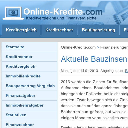
Kreditvergleich
Kreditrechner
Baufinanzierung
F
Startseite
Online-Kredite.com
>
Finanzierunge
Kreditrechner
Aktuelle Bauzinsen 
Kreditvergleich
Montag den 14.01.2013 - Abgelegt unter:
B
Immobilienkredite
2013 werden die Zinsen für Baufinanz
Bausparvertrag Vergleich
Aufnahme eines Baudarlehens bring
hingegen der Fall sein: bei leicht st
Finanzratgeber
werden. Zwar bewegen sich die Zins
Immobilienratgeber
dass sie auch auf das ganze Jahr ge
Bauherren nun gefragt, auf was sie 
Statistiken
einigen Monaten voraussichtlich zum
Finanzrechner
Deshalb ist es jetzt umso wichtiger, s