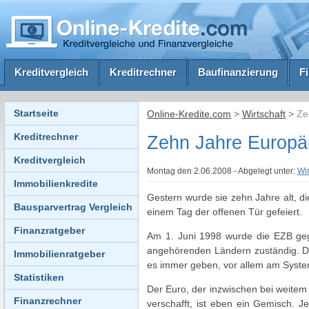
Kreditvergleich
Kreditrechner
Baufinanzierung
F
Startseite
Online-Kredite.com
>
Wirtschaft
>
Zeh
Kreditrechner
Zehn Jahre Europä
Kreditvergleich
Montag den 2.06.2008 - Abgelegt unter:
Wir
Immobilienkredite
Gestern wurde sie zehn Jahre alt, d
Bausparvertrag Vergleich
einem Tag der offenen Tür gefeiert.
Finanzratgeber
Am 1. Juni 1998 wurde die EZB gegr
angehörenden Ländern zuständig. Dab
Immobilienratgeber
es immer geben, vor allem am System
Statistiken
Der Euro, der inzwischen bei weitem
Finanzrechner
verschafft, ist eben ein Gemisch. J