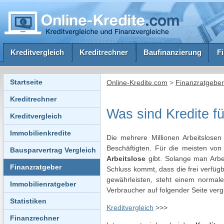
Kreditvergleich
Kreditrechner
Baufinanzierung
F
Startseite
Online-Kredite.com
>
Finanzratgeber
Kreditrechner
Was sind Kredite f
Kreditvergleich
Immobilienkredite
Die mehrere Millionen Arbeitslosen
Beschäftigten. Für die meisten von
Bausparvertrag Vergleich
Arbeitslose
gibt. Solange man Arbei
Finanzratgeber
Schluss kommt, dass die frei verfüg
gewährleisten, steht einem normale
Immobilienratgeber
Verbraucher auf folgender Seite verg
Statistiken
Kreditvergleich
>>>
Finanzrechner