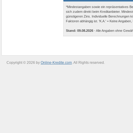
*Mindestangaben sowie ein repräsentatives Beis
sich zudem direkt beim Kreditanbieter. Mindes
günstigeren Zins. Individuelle Berechnungen kö
Faktoren abhängig ist. 'K.A.' = Keine Angaben,
Stand: 09.08.2026
- Alle Angaben ohne Gewäh
Copyright © 2026 by
Online-Kredite.com
. All Rights reserved.