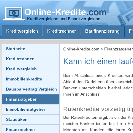
Kreditvergleich
Kreditrechner
Baufinanzierung
F
Startseite
Online-Kredite.com
>
Finanzratgeber
Kreditrechner
Kann ich einen lauf
Kreditvergleich
Beim Abschluss eines Kredites wird
Immobilienkredite
Ablauf des Darlehens über ausreiche
Banken unterscheiden hierbei jedoc
Bausparvertrag Vergleich
Ihnen im Anschluss.
Finanzratgeber
Ratenkredite vorzeitig ti
Immobilienratgeber
Bei Ratenkrediten ergibt sich die K
Statistiken
meisten Banken bieten bei ihren R
Finanzrechner
Monaten an. Kunden, die ihren Kred