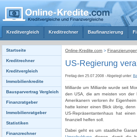
Kreditvergleich
Kreditrechner
Baufinanzierung
F
Startseite
Online-Kredite.com
>
Finanzierunge
Kreditrechner
US-Regierung verab
Kreditvergleich
Freitag den 25.07.2008 - Abgelegt unter:
Ba
Immobilienkredite
Milliarde um Milliarde wurde seit M
Bausparvertrag Vergleich
den USA, die am meisten von der I
Amerikanern verloren ihr Eigenheim 
Finanzratgeber
hatte keiner einen Blick übrig, den
Immobilienratgeber
US-Repräsentantenhaus hat einen 
finanziell helfen soll.
Statistiken
Dabei geht es um staatliche Garant
Finanzrechner
Umschuldung
dienen, damit die 